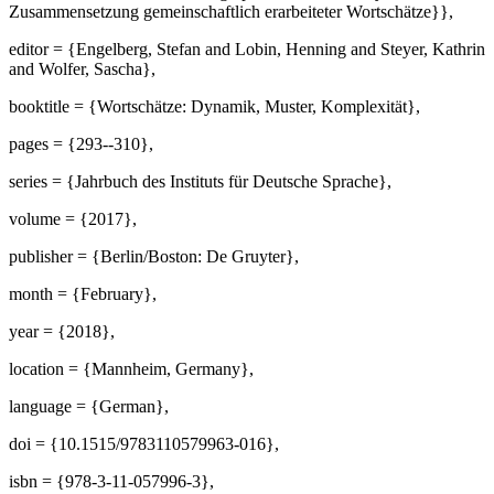
Zusammensetzung gemeinschaftlich erarbeiteter Wortschätze}},
editor = {Engelberg, Stefan and Lobin, Henning and Steyer, Kathrin
and Wolfer, Sascha},
booktitle = {Wortschätze: Dynamik, Muster, Komplexität},
pages = {293--310},
series = {Jahrbuch des Instituts für Deutsche Sprache},
volume = {2017},
publisher = {Berlin/Boston: De Gruyter},
month = {February},
year = {2018},
location = {Mannheim, Germany},
language = {German},
doi = {10.1515/9783110579963-016},
isbn = {978-3-11-057996-3},